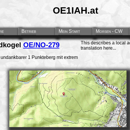
OE1IAH.at
re
Betrieb
Mein Start
Morsen - CW
This describes a local a
ndkogel
OE/NO-279
translation here...
 undankbarer 1 Punkteberg mit extrem