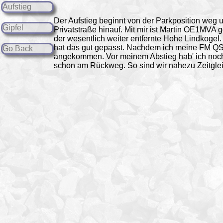
Aufstieg
Der
Aufstieg
beginnt von der Parkposition weg u
Gipfel
Privatstraße hinauf. Mit mir ist Martin OE1MVA g
der wesentlich weiter entfernte Hohe Lindkogel. 
hat das gut gepasst. Nachdem ich meine FM QSOs 
Go Back
angekommen. Vor meinem Abstieg hab' ich noc
schon am Rückweg. So sind wir nahezu Zeitgle