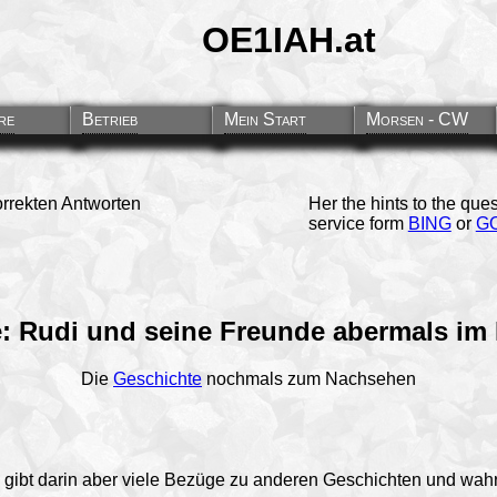
OE1IAH.at
re
Betrieb
Mein Start
Morsen - CW
orrekten Antworten
Her the hints to the que
service form
BING
or
G
: Rudi und seine Freunde abermals im
Die
Geschichte
nochmals zum Nachsehen
es gibt darin aber viele Bezüge zu anderen Geschichten und wa