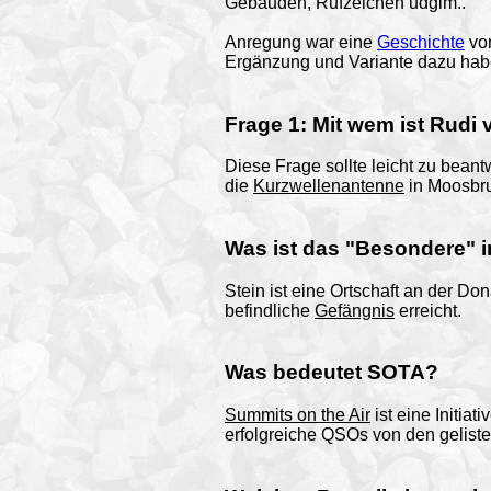
Gebäuden, Rufzeichen udglm..
Anregung war eine
Geschichte
von
Ergänzung und Variante dazu habe
Frage 1: Mit wem ist Rud
Diese Frage sollte leicht zu bean
die
Kurzwellenantenne
in Moosbru
Was ist das "Besondere" i
Stein ist eine Ortschaft an der D
befindliche
Gefängnis
erreicht.
Was bedeutet SOTA?
Summits on the Air
ist eine Initia
erfolgreiche QSOs von den geliste