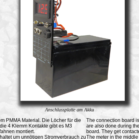
Anschlussplatte am Akku
em PMMA Material. Die Löcher für die
The connection board i
 die 4 Klemm Kontakte gibt es M3
are also done during the
fahnen montiert.
board. They get contacte
haltet um unnötigen Stromverbrauch zu
The meter in the middle