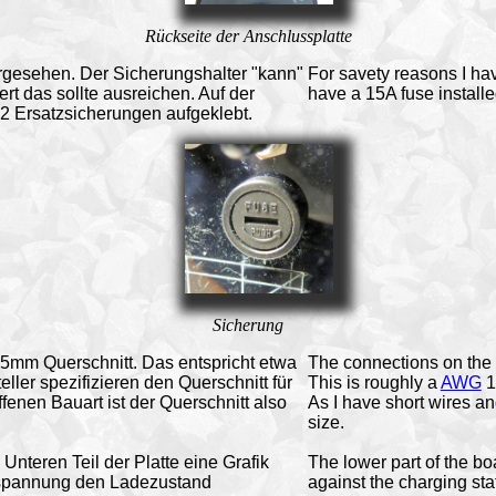
Rückseite der Anschlussplatte
gesehen. Der Sicherungshalter "kann"
For savety reasons I hav
ert das sollte ausreichen. Auf der
have a 15A fuse installe
r 2 Ersatzsicherungen aufgeklebt.
Sicherung
,5mm Querschnitt. Das entspricht etwa
The connections on the b
ller spezifizieren den Querschnitt für
This is roughly a
AWG
1
enen Bauart ist der Querschnitt also
As I have short wires an
size.
nteren Teil der Platte eine Grafik
The lower part of the b
kuspannung den Ladezustand
against the charging stat