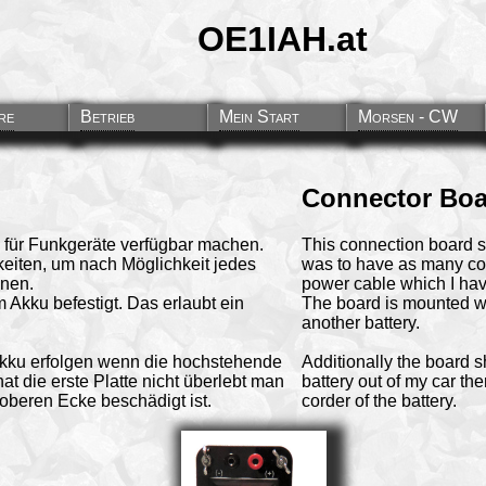
OE1IAH.at
re
Betrieb
Mein Start
Morsen - CW
Connector Boar
u für Funkgeräte verfügbar machen.
This connection board s
keiten, um nach Möglichkeit jedes
was to have as many con
nen.
power cable which I hav
 Akku befestigt. Das erlaubt ein
The board is mounted wit
another battery.
 Akku erfolgen wenn die hochstehende
Additionally the board sh
t die erste Platte nicht überlebt man
battery out of my car th
 oberen Ecke beschädigt ist.
corder of the battery.