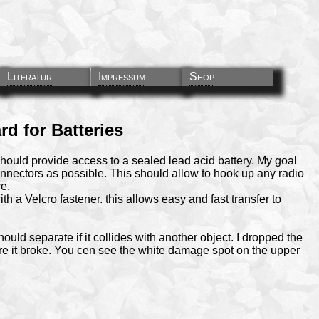
Literatur
Impressum
Shop
d for Batteries
hould provide access to a sealed lead acid battery. My goal
nectors as possible. This should allow to hook up any radio
e.
h a Velcro fastener. this allows easy and fast transfer to
ould separate if it collides with another object. I dropped the
ere it broke. You cen see the white damage spot on the upper