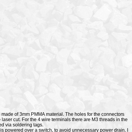
s made of 3mm PMMA material. The holes for the connectors
 laser cut. For the 4 wire terminals there are M3 threads in the
d via soldering tags.
 is powered over a switch, to avoid unnecessary power drain. I