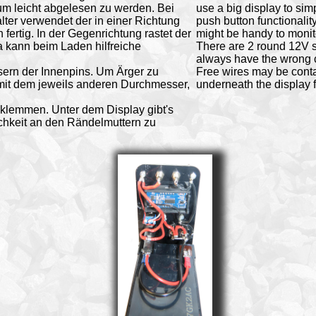
um leicht abgelesen zu werden. Bei
use a big display to simp
ter verwendet der in einer Richtung
push button functionality
fertig. In der Gegenrichtung rastet der
might be handy to monit
Da kann beim Laden hilfreiche
There are 2 round 12V s
always have the wrong ca
sern der Innenpins. Um Ärger zu
Free wires may be conta
mit dem jeweils anderen Durchmesser,
underneath the display f
klemmen. Unter dem Display gibt's
chkeit an den Rändelmuttern zu