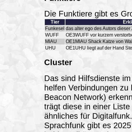
Die Funktiere gibt es Gro
Tier
Erk
Funkesel
das alter ego des Autors diese
WUFF
OE3WUFF vor kurzem verstor
MIAU
OE1MIAU Shack Katze von Wa
UHU
OE1UHU liegt auf der Hand S
Cluster
Das sind Hilfsdienste i
helfen Verbindungen z
Beacon Network) erkennt
trägt diese in einer Lis
ähnliches für Digitalfu
Sprachfunk gibt es 2025