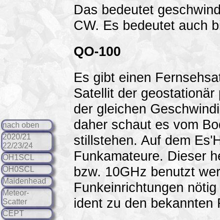
Das bedeutet geschwind
CW. Es bedeutet auch bit
QO-100
Es gibt einen Fernsehsat
Satellit der geostationär 
der gleichen Geschwindig
daher schaut es vom Bo
nach oben
2020/21
stillstehen. Auf dem Es'H
22/23/24
Funkamateure. Dieser h
OH1SCL
bzw. 10GHz benutzt wer
OH0SCL
Maidenhead
Funkeinrichtungen nötig
Meteor-
ident zu den bekannten
Scatter
CEPT