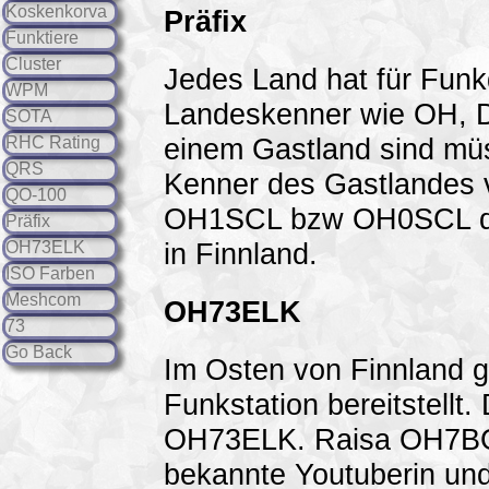
Koskenkorva
Präfix
Funktiere
Cluster
Jedes Land hat für Funk
WPM
Landeskenner wie OH, D
SOTA
einem Gastland sind mü
RHC Rating
QRS
Kenner des Gastlandes v
QO-100
OH1SCL bzw OH0SCL dah
Präfix
in Finnland.
OH73ELK
ISO Farben
Meshcom
OH73ELK
73
Go Back
Im Osten von Finnland g
Funkstation bereitstellt.
OH73ELK. Raisa OH7BG 
bekannte Youtuberin und