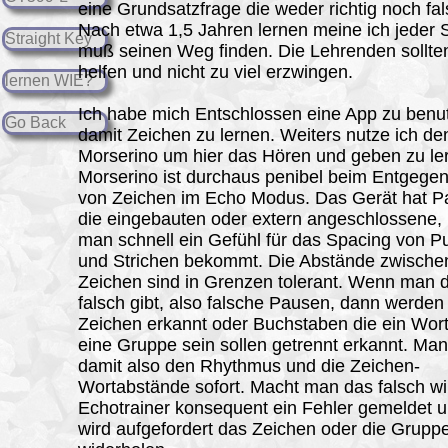
eine Grundsatzfrage die weder richtig noch fals
Nach etwa 1,5 Jahren lernen meine ich jeder 
Straight Key
muß seinen Weg finden. Die Lehrenden sollte
helfen und nicht zu viel erzwingen.
lernen WIE?
Ich habe mich Entschlossen eine App zu benu
Go Back
damit Zeichen zu lernen. Weiters nutze ich de
Morserino um hier das Hören und geben zu le
Morserino ist durchaus penibel beim Entgeg
von Zeichen im Echo Modus. Das Gerät hat P
die eingebauten oder extern angeschlossene,
man schnell ein Gefühl für das Spacing von P
und Strichen bekommt. Die Abstände zwische
Zeichen sind in Grenzen tolerant. Wenn man 
falsch gibt, also falsche Pausen, dann werden
Zeichen erkannt oder Buchstaben die ein Wor
eine Gruppe sein sollen getrennt erkannt. Man
damit also den Rhythmus und die Zeichen-
Wortabstände sofort. Macht man das falsch wi
Echotrainer konsequent ein Fehler gemeldet 
wird aufgefordert das Zeichen oder die Grupp