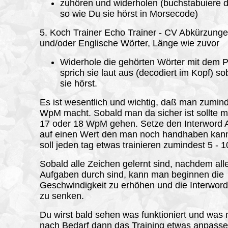
zuhören und widerholen (buchstabuiere d
so wie Du sie hörst in Morsecode)
5. Koch Trainer Echo Trainer - CV Abkürzung
und/oder Englische Wörter, Länge wie zuvor
Widerhole die gehörten Wörter mit dem P
sprich sie laut aus (decodiert im Kopf) s
sie hörst.
Es ist wesentlich und wichtig, daß man zumin
WpM macht. Sobald man da sicher ist sollte m
17 oder 18 WpM gehen. Setze den Interword 
auf einen Wert den man noch handhaben kan
soll jeden tag etwas trainieren zumindest 5 - 
Sobald alle Zeichen gelernt sind, nachdem al
Aufgaben durch sind, kann man beginnen die
Geschwindigkeit zu erhöhen und die Interwor
zu senken.
Du wirst bald sehen was funktioniert und was n
nach Bedarf dann das Training etwas anpasse