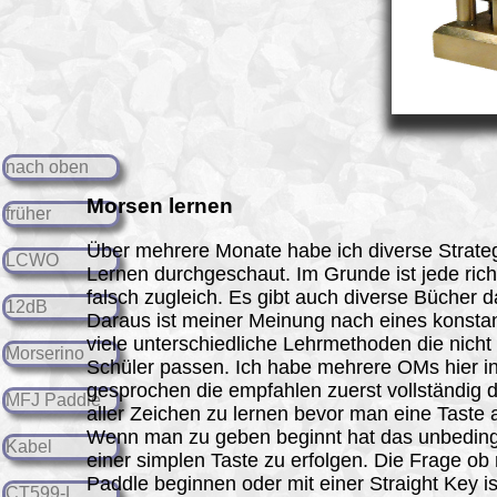
nach oben
Morsen
lernen
früher
Über mehrere Monate habe ich diverse Strate
LCWO
Lernen durchgeschaut. Im Grunde ist jede rich
falsch zugleich. Es gibt auch diverse Bücher d
12dB
Daraus ist meiner Meinung nach eines konstant
viele unterschiedliche Lehrmethoden die nicht
Morserino
Schüler passen. Ich habe mehrere OMs hier i
gesprochen die empfahlen zuerst vollständig 
MFJ Paddle
aller Zeichen zu lernen bevor man eine Taste a
Wenn man zu geben beginnt hat das unbeding
Kabel
einer simplen Taste zu erfolgen. Die Frage ob 
Paddle beginnen oder mit einer Straight Key i
CT599-L