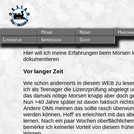
Gewebe um
CT599 Pad
Straight
MFJ 
CT5
Home
News
Hardwa
Literatur
Impressum
Shop
Hier will ich meine Erfahrungen beim Morsen 
dokumentieren
Vor langer Zeit
Wie schon andernorts in diesem WEB zu lesen
ich als Teenager die Lizenzprüfung abgelegt 
das damals nötige Morsen knapp aber doch ge
Nun >40 Jahre später ist davon faktisch nichts
Andere OMs meinen das sollte rasch überwu
werden können. Hoff' es erleichtert mit das a
lernen. Nach ein paar Wochen oberflächlichem
bemerke ich keinerlei Vorteil von diesem früh
Wissen