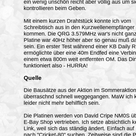
ein wenig unschön reicht aber völlig aus um s
kontrollieren beim Geben.
Mit einem kurzen Drahtstück konnte ich vom
Schreibtisch aus in den Kurzwellenempfänger
kommen. Die QRG 3.579MHz war's nicht gan
Platine war 40Hz höher aber so genau muß das
sein. Ein erster Test während einer KB Daily 
ermöglichte über eine 40m Endfed eine Verbi
einem etwa 800m weit entfernten OM. Das Di
funktioniert also - HURRA!
Quelle
Die Bausätze aus der Aktion im Sommeraktion
überraschnd schnell weggegangen. MaW ich 
leider nicht mehr behilflich sein.
Die Platinen werden von David Cripe NM0S ü
E-Bay Shop vertrieben. Ich setze absichtlich 
Link, weil sich das ständig ändert. Einfach au
nach "Cricket-80" suchen. Zeitweise sind die P