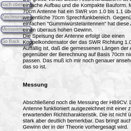
nach oben
einfache Aufbau und die Kompakte Bauform. 
70cm Antenne hat ein SWR von 1.0 bis 1.1 üb
Zeichnung
wesentliche 70cm Sprechfunkbereich. Gegen
einfachen "Gummiwürstelantennen" hat diese
Messwerte
einen überaus hohen Gewinn.
Die Speisung der Antenne erfolgt übe einen
Go Back
Koppelkondensator der das SWR Richtung 1.0 
Auffällig ist, daß die gemessenen Längen der
gegenüber der Berechnung auf Basis 70cm ni
passen. Das muß ich mir noch genauer anse
das so ist.
Messung
Abschließend noch die Messung der HB9CV. 
Antenne funktioniert ausgezeichnet mit einer 
erwartenden Richtcharakteristik. Die ist nicht
stark aber deutlich bemerkbar. Das bringt auc
Gewinn der in der Theorie vorhergesagt wird.