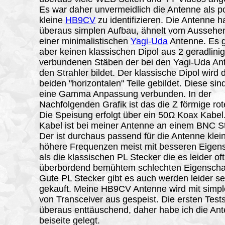
Es war daher unvermeidlich die Antenne als po
kleine
HB9CV
zu identifizieren. Die Antenne h
überaus simplen Aufbau, ähnelt vom Aussehe
einer minimalistischen
Yagi-Uda
Antenne. Es g
aber keinen klassischen Dipol aus 2 geradlini
verbundenen Stäben der bei den Yagi-Uda An
den Strahler bildet. Der klassische Dipol wird 
beiden "horizontalen" Teile gebildet. Diese sin
eine Gamma Anpassung verbunden. In der
Nachfolgenden Grafik ist das die Z förmige rot
Die Speisung erfolgt über ein 50Ω Koax Kabel
Kabel ist bei meiner Antenne an einem BNC S
Der ist durchaus passend für die Antenne klein
höhere Frequenzen meist mit besseren Eigen
als die klassischen PL Stecker die es leider oft
überbordend bemühtem schlechten Eigenschaf
Gute PL Stecker gibt es auch werden leider se
gekauft. Meine HB9CV Antenne wird mit simp
von Transceiver aus gespeist. Die ersten Test
überaus enttäuschend, daher habe ich die An
beiseite gelegt.