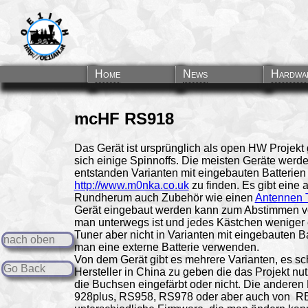
Home
News
Hardwa
mcHF RS918
Das Gerät ist ursprünglich als open HW Projekt
sich einige Spinnoffs. Die meisten Geräte werde
entstanden Varianten mit eingebauten Batterien 
http://www.m0nka.co.uk
zu finden. Es gibt eine 
Rundherum auch Zubehör wie einen
Antennen 
Gerät eingebaut werden kann zum Abstimmen v
man unterwegs ist und jedes Kästchen weniger 
Tuner aber nicht in Varianten mit eingebauten 
nach oben
man eine externe Batterie verwenden.
Von dem Gerät gibt es mehrere Varianten, es sc
Go Back
Hersteller in China zu geben die das Projekt n
die Buchsen eingefärbt oder nicht. Die andere
928plus, RS958, RS978 oder aber auch von RE