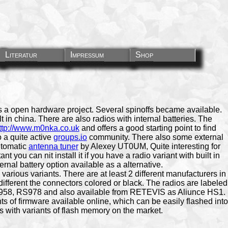
Literatur
Impressum
Shop
s a open hardware project. Several spinoffs became available.
t in china. There are also radios with internal batteries. The
ttp://www.m0nka.co.uk
and offers a good starting point to find
o a quite active
groups.io
community. There also some external
automatic
antenna tuner
by Alexey UT0UM, Quite interesting for
t you can nit install it if you have a radio variant with built in
ernal battery option available as a alternative.
 various variants. There are at least 2 different manufacturers in
 different the connectors colored or black. The radios are labeled
958, RS978 and also available from RETEVIS as Aliunce HS1.
ts of firmware available online, which can be easily flashed into
s with variants of flash memory on the market.