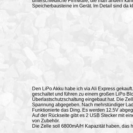
unterschiedliche Firmware, die man ändern kan
Speicherbausteine im Gerät. Im Detail sind da k
Den LiPo Akku habe ich via Ali Express gekauft.
geschaltet und führen zu einem großen LiPo Blo
Überlastschutzschaltung eingebaut hat. Die Zell
Spannung abgegeben. Nach mehrstündiger Ladu
Funktionierte das Ding. Es werden 12.5V abge
Auf der Rückseite gibt es 2 USB Stecker mit ei
von Zubehör.
Die Zelle soll 6800mA/H Kapazität haben, das ha