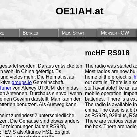
OE1IAH.at
re
Betrieb
Mein Start
Morsen - CW
mcHF RS918
 gestartet worden. Daraus entwickelten
The radio was started a
n wohl in China gefertigt. Es
Most radios are now buil
und vieles mehr. Die Heimat ist auf
home of the project is
h
aktive
groups.io
Gemeinschaft.
out details. There is als
Tuner
von Alexey UT0UM der in das
stuff available like an 
on Antennen. Durchaus sinnvoll wenn
mobile operation. Importan
einen Gewinn darstellt. Man kann den
batteries. There is a ext
Batterien benutzen. Als Ausweg kann
The radio is available in
china. The case is a bit
heint zumindest 2 unterschiedliche
as RS928, 928plus, RS
utzen. Die Gehäuse sind etwas anders
There are various varian
n Bezeichnungen lauten RS928,
the box. There are radio
TEVIS als Aliunce HS1. Es gibt