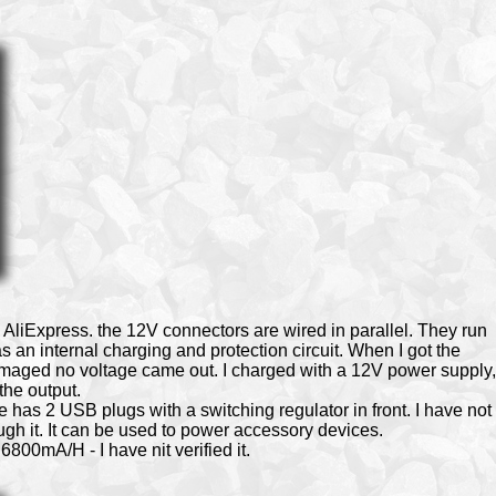
ia AliExpress. the 12V connectors are wired in parallel. They run
as an internal charging and protection circuit. When I got the
 damaged no voltage came out. I charged with a 12V power supply,
the output.
 has 2 USB plugs with a switching regulator in front. I have not
gh it. It can be used to power accessory devices.
6800mA/H - I have nit verified it.