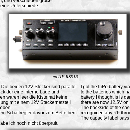
n, und verschieden große
leine Unterschiede.
mcHF RS918
 Die beiden 12V Stecker sind parallel
I got the LiPo battery v
ck der eine interne Lade und
to the batteries which h
en waren leer die Kiste hat keine
battery I thought is is
ng mit einem 12V Steckernetzteil
there are now 12,5V on 
geben.
The backside of the case
nem Schaltregler davor zum Betreiben
recogniced any RF throu
The capacity label says 
be ich noch nicht überprüft.