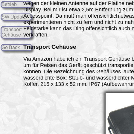
wegen der kleinen Antenne auf der Platine n
Betrieb
Display. Bei mir ist etwa 2,5m Entfernung z
Accesspoint. Da muß man offensichtlich etwa
SW Update
experimentieren nicht zu fern und nicht zu nah,
Feldstärke kann das Ding offensichtlich auch n
Transport
verkraften.
Gehäuse
Transport Gehäuse
Go Back
Via Amazon habe ich ein Transport Gehäuse 
um für Reisen das Gerät geschützt transportie
können. Die Bezeichnung des Gehäuses laute
wasserdichte Box: Staub- und wasserdichter M
Koffer, 215 x 133 x 52 mm, IP67 (Aufbewahru