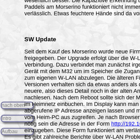
wesentlich besser. Die Kapazitive Erkennung 
Paddels am Morserino funktioniert nicht imme
verlässlich. Etwas feuchtere Hände sind da von
SW Update
Seit dem Kauf des Morserino wurde neue Fir
freigegeben. Der Upgrade erfolgt über die W
Verbindung. Dazu verbindet man zunächst irg
Gerät mit dem M32 um im Speicher die Zuga
zum eigenen W-LAN abzulegen. Die älteren F
Versionen verhalten sich da etwas anders als 
neuere, also dieses Detail noch in der alten An
nachlesen. Nach dem Reboot sollte sich der 
im Heimnetz einbuchen. Im Display kann man 
nach oben
abgerufene IP Adresse anzeigen lassen und mi
vom Heim-PC aus zugreifen. Je nach Browser
Intro
nötig sein die Adresse in der Form
http://192.
einzugeben. Diese Form funktioniert am verläs
Aufbau
Es gibt zahlreiche Berichte über W-LAN Prob