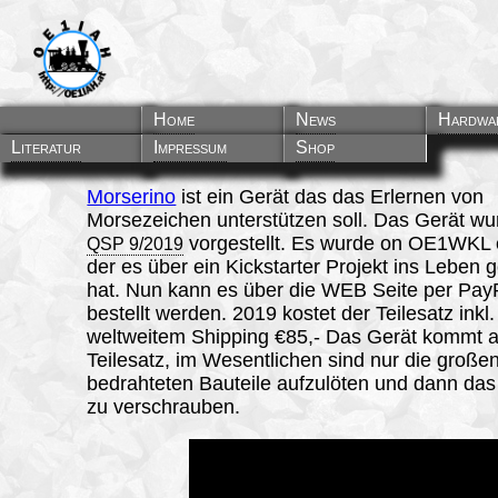
Transport Geh
Morserino
Morserino
Transp
Morser
Home
News
Hardwa
Literatur
Impressum
Shop
Morserino
ist
ein Gerät das das Erlernen von
Morsezeichen unterstützen soll. Das Gerät wu
vorgestellt. Es wurde on OE1WKL 
QSP 9/2019
der es über ein Kickstarter Projekt ins Leben 
hat. Nun kann es über die WEB Seite per Pay
bestellt werden. 2019 kostet der Teilesatz inkl.
weltweitem Shipping €85,- Das Gerät kommt a
Teilesatz, im Wesentlichen sind nur die große
bedrahteten Bauteile aufzulöten und dann da
zu verschrauben.