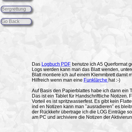
Bergrettung
Go Back
Das
Logbuch PDF
benutze ich A5 Querformat gef
Logs werden kann man das Blatt wenden, unterer
Blatt montiere ich auf einem Klemmbrett damit 
Hilfreich wenn man eine
Funklärche
hat :-)
Auf Basis den Papierblattes habe ich dann ein 
Das ist ein Tablet für Handschriftliche Notizen
Vorteil es ist spritzwasserfest. Es gibt kein Flat
ind en Notizen kann man "ausradieren" es bleibt
der Rückkehr übertrage ich die LOG Einträge s
am PC und archiviere die Notizen der Aktivierun