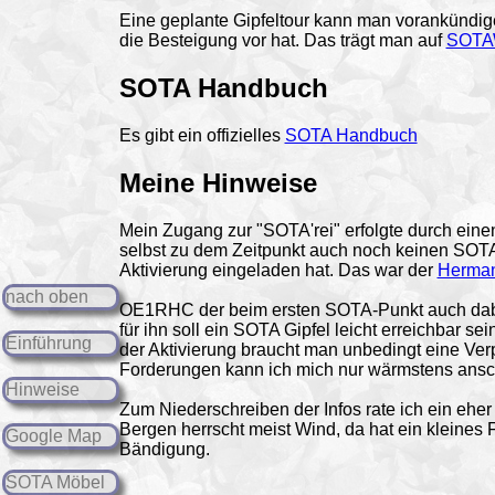
Eine geplante Gipfeltour kann man vorankündi
die Besteigung vor hat. Das trägt man auf
SOTA
SOTA Handbuch
Es gibt ein offizielles
SOTA Handbuch
Meine
Hinweise
Mein Zugang zur "SOTA'rei" erfolgte durch ein
selbst zu dem Zeitpunkt auch noch keinen SOTA 
Aktivierung eingeladen hat. Das war der
Herman
nach oben
OE1RHC der beim ersten SOTA-Punkt auch dabei
für ihn soll ein SOTA Gipfel leicht erreichbar 
Einführung
der Aktivierung braucht man unbedingt eine Ver
Forderungen kann ich mich nur wärmstens ansch
Hinweise
Zum Niederschreiben der Infos rate ich ein ehe
Bergen herrscht meist Wind, da hat ein kleines 
Google Map
Bändigung.
SOTA Möbel