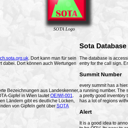
SOTA Logo
Sota Database
tch.sota.org.uk
. Dort kann man für sein
The database is access
ort dabei. Dort können auch Wertungen
entry for the call sign.
Summit Number
every summit has a hiera
ierte Bezeichnungen aus Landeskenner,
a running number. The s
TA-Gipfel in Wien lautet
OE/WI-001
.
a pretty good inventory
eren Ländern gibt es deutliche Lücken,
has a lot of regions wit
finden von Gipfeln geht über
SOTA
Alert
It is a good idea to an