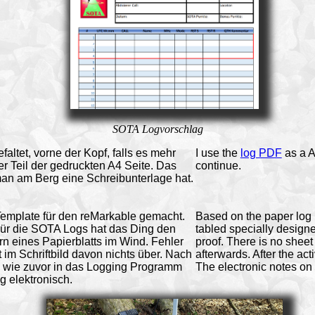
SOTA Logvorschlag
altet, vorne der Kopf, falls es mehr
I use the
log PDF
as a A
 Teil der gedruckten A4 Seite. Das
continue.
man am Berg eine Schreibunterlage hat.
Template für den reMarkable gemacht.
Based on the paper log 
. Für die SOTA Logs hat das Ding den
tabled specially designe
tern eines Papierblatts im Wind. Fehler
proof. There is no sheet 
 im Schriftbild davon nichts über. Nach
afterwards. After the ac
o wie zuvor in das Logging Programm
The electronic notes on
g elektronisch.