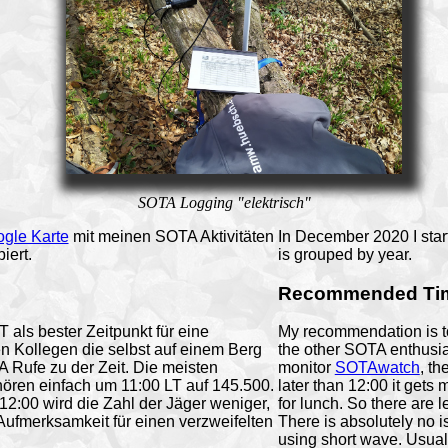
SOTA Logging "elektrisch"
gle Karte
mit meinen SOTA Aktivitäten
In December 2020 I start
iert.
is grouped by year.
Recommended Ti
 als bester Zeitpunkt für eine
My recommendation is to
en Kollegen die selbst auf einem Berg
the other SOTA enthusias
A Rufe zu der Zeit. Die meisten
monitor
SOTAwatch
, th
hören einfach um 11:00 LT auf 145.500.
later than 12:00 it gets 
12:00 wird die Zahl der Jäger weniger,
for lunch. So there are l
Aufmerksamkeit für einen verzweifelten
There is absolutely no i
using short wave. Usuall