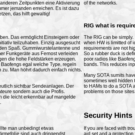
 anderen Zeitpunkten eine Aktivierung
of the networks.
immer jemanden erreichen. Es ist dazu
en, das hilft gewaltig!
RIG what is requir
ben. Das ermöglicht Einsteigern oder
The RIG can be simply. 
tiativ teilzuhaben. Einzig ausgesucht
when HW is limitted of 
 den Spaß. Gummiwurstelantenne und
requirements are not hi
er Funkgeräte aus Fernost verleiden
So a rubber duck is defi
gen die hohe Feldstärken erzeugen.
poor radios like Baofeng
ie Baofengs egal welche Type, regeln
bands. This reduces inp
zu. Man höhrt dadurch einfach nichts.
Many SOTA sumits have 
sometimes well hidden to
utlich sichtbar Sendeanlagen. Der
to HAMs to do a SOTA act
ateure sondern auch die Profis.
problems on those sites
 die leicht erkennbar auf mangelde
.
Security Hints
llte man unbedingt etwas
If you are faced with tr
mefolie sind auch dringendst
aid set and a protection 