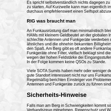
Es spricht selbstverständlich nichts dagegen zu
zu starten. Auf Kurzwelle kann man eigentlich 
durchaus empfehlenswert einen Selfspot abzusetz
RIG was braucht man
An Funkausrüstung darf man minimalistisch blei
HAMs mit kleinem Geldbeutel an der globalen Ini
schlechte Antennen und Funkgeräte verderben
ähnliches und die ohnehin bekannten Billigheim
den Spaß. Am Berg gibt es oft andere Funkanla
Funkgeräte ohne Filter, vielfach beklagt sind d
wegen der hohen Feldstärke dei Eingangsstufen 
In der Folge kommen keine QSOs zu Stande.
Viele SOTA Sumits haben mehr oder weniger de
gute Standort interessiert nicht nur uns Funkam
Regelmäßig berichten Einsteiger von Problemen
Antennen und Funkgeräte zurück zu führen sind
Sicherheits-Hinweise
Falls man am Berg in Schwierigkeiten kommt so
Verbandszeug mitnehmen. Regenschutz und Wär