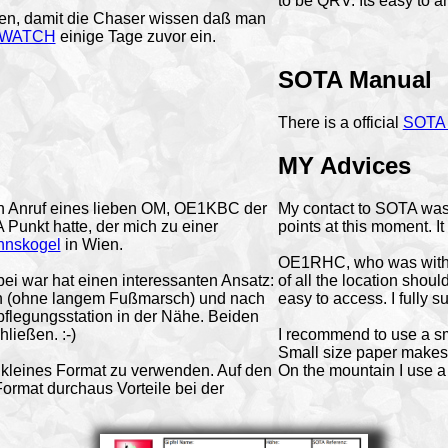
to be QRV. Its easy to 
gen, damit die Chaser wissen daß man
WATCH
einige Tage zuvor ein.
SOTA Manual
There is a official
SOTA
MY Advices
en Anruf eines lieben OM, OE1KBC der
My contact to SOTA was
Punkt hatte, der mich zu einer
points at this moment. I
nskogel
in Wien.
OE1RHC, who was with us
 war hat einen interessanten Ansatz:
of all the location shou
sein (ohne langem Fußmarsch) und nach
easy to access. I fully s
pflegungsstation in der Nähe. Beiden
ließen. :-)
I recommend to use a sm
Small size paper makes i
r kleines Format zu verwenden. Auf den
On the mountain I use a 
Format durchaus Vorteile bei der