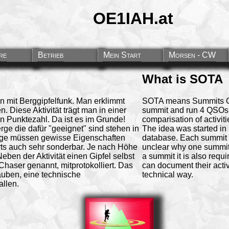
OE1IAH.at
re
Betrieb
Mein Start
Morsen - CW
What is SOTA
 mit Berggipfelfunk. Man erklimmt
SOTA means Summits On T
n. Diese Aktivität trägt man in einer
summit and run 4 QSOs. 
n Punktezahl. Da ist es im Grunde!
comparisation of activit
ge die dafür "geeignet" sind stehen in
The idea was started in
rge müssen gewisse Eigenschaften
database. Each summit mu
orts auch sehr sonderbar. Je nach Höhe
unclear why one summit is
Neben der Aktivität einen Gipfel selbst
a summit it is also requi
haser genannt, mitprotokolliert. Das
can document their activ
auben, eine technische
technical way.
allen.