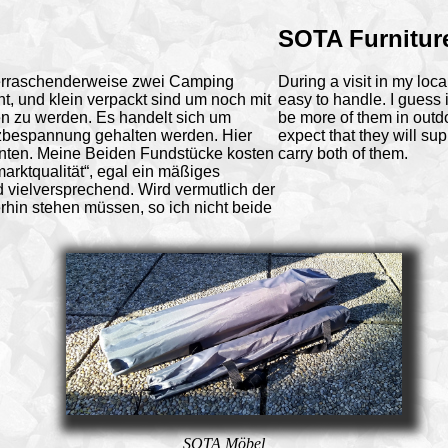
SOTA Furnitur
erraschenderweise zwei Camping
During a visit in my lo
t, und klein verpackt sind um noch mit
easy to handle. I guess it
n zu werden. Es handelt sich um
be more of them in outd
tzbespannung gehalten werden. Hier
expect that they will su
ianten. Meine Beiden Fundstücke kosten
carry both of them.
arktqualität“, egal ein mäßiges
d vielversprechend. Wird vermutlich der
rhin stehen müssen, so ich nicht beide
SOTA Möbel