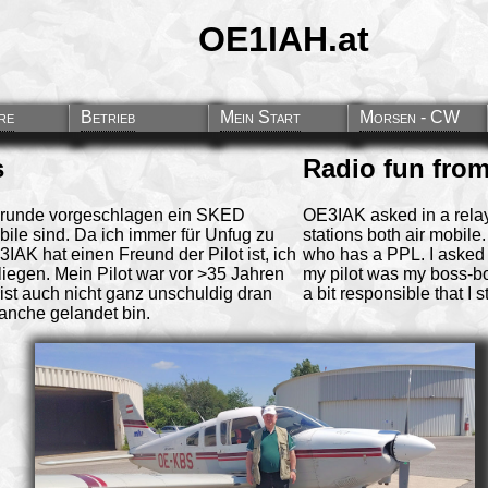
OE1IAH.at
re
Betrieb
Mein Start
Morsen - CW
s
Radio fun from
isrunde vorgeschlagen ein SKED
OE3IAK asked in a rela
ile sind. Da ich immer für Unfug zu
stations both air mobile
IAK hat einen Freund der Pilot ist, ich
who has a PPL. I asked 
iegen. Mein Pilot war vor >35 Jahren
my pilot was my boss-bo
ist auch nicht ganz unschuldig dran
a bit responsible that I
anche gelandet bin.