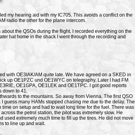
ed my hearing aid with my IC705. This avoids a conflict on the
M radio the other for the plane intercom.
 about the QSOs during the flight. I recorded everything on the
ater hat home in the shack I went through the recording and
ared with OE3IAK/AM quite late. We have agreed on a SKED in
 pick up OE1PZC und OE1WYC on telegraphy. Later I had FM
3RIE, OE1GPA, OE1LEK and OE1TPC. I got good reports
s down to 41.
uthwards to the mountains. So away from Vienna. The first QSO
. I guess many HAMs stopped chasing me due to the delay. The
time on setup and had to wait long time for the fuel. There was
cross the petrol station, the pilot was extremely slow. He
d used extremely much time to fill up the tires. He did not move
s to line up and wait.