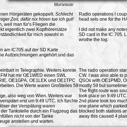
Morsetaste
inen Hörgeräten gekoppelt.
Schlecht
Radio operations I coupl
ger Zeit, dafür nix hören tue ich gut!
head sets one for the HA
, weil man für's Fliegen die
t eigentlich zwei Kopfhörersätze
I did not make any notes
ständlichkeit für mich sowohl in
SD card in the IC 705. L
wrothe the log.
rn am IC705 auf der SD Karte
die Aufzeichnungen angehört und das
einbart in Telegraphie. Weiters konnte
The radio operation st
 FM hat mir OE1WED einen SWL
CW. I was also able to
E3RIE, OE1GPA, OE1LEK und OE1TPC
QSOs with OE1PMD, OE
arbeiten. Die Werte waren Großteiles 59
mostly 59 but sometime
The flight route was so
ge, also weg von Wien. Weiters war
took place on 9:49 UTC
erspätet erst um 9:49 UTC. Ich fürchte
2nd plane took too much 
löser der Verspätung waren
one plane which parked a
der Tankstelle durch ein Flugzeug das
blocked both stations an
füllen nicht von der Tanke
away this caused 4 plain
uge anstellen und warten.