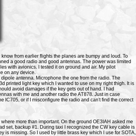
 I know from earlier flights the planes are bumpy and loud. To
anned a good radio and good antennas. The power was limited
es with avionics. I tested it on ground and air. My pilot
ce on any device.
 dipole antenna. Microphone the one from the radio. The
printed light key which I wanted to use on my right thigh. It is
hould avoid damages if the key gets out of hand. I had
ennas with me and another radio the AT878. Just in case
 IC705, or if I misconfigure the radio and can't find the correct
 where more than important. On the ground OE3IAH asked me
ad set, backup #1. During taxi I recognized the CW key cable is
key is missing. So I used by little brass key which I use for SOTA,