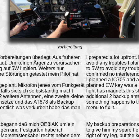
Vorbereitung
Vorbereitungen überlegt. Aus früheren
I prepared a lot upfront.
laut. Um keinen Ärger zu verursachen
avoid any troubles I pl
auf 5W limitiert. Weiters nur
to 5W to avoid any troubl
e Störungen getestet mein Pilot hat
confirmed no interferen
I planned a IC705 and a
eplant. Mikrofon jenes vom Funkgerät
planned CW key was a 3d 
 falls sie sich selbstständig macht
light has magnets this s
2 weitere Antennen, eine zweite kleine
additional 2 backup ant
insetze und das AT878 als Backup
something happens to the
ehentlich was verkurbelt habe das man
menu to fix it.
Es begann daß mich OE3IAK um ein
My backup preparations
igen und Festgurten habe ich
to give him my spare he
das Morsetastenkabel rechts neben dem
right of my leg, but the 