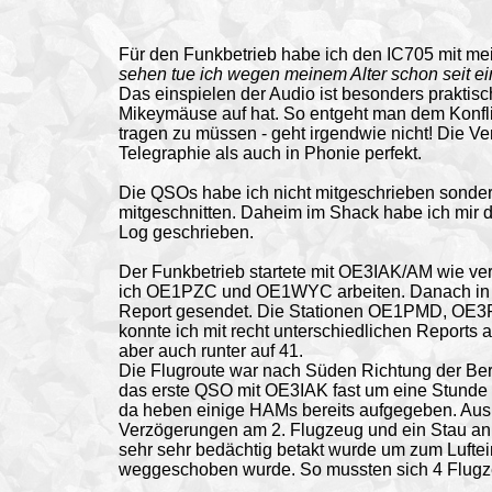
Für den Funkbetrieb habe ich den IC705 mit me
sehen tue ich wegen meinem Alter schon seit eini
Das einspielen der Audio ist besonders praktisch
Mikeymäuse auf hat. So entgeht man dem Konflik
tragen zu müssen - geht irgendwie nicht! Die Ver
Telegraphie als auch in Phonie perfekt.
Die QSOs habe ich nicht mitgeschrieben sonde
mitgeschnitten. Daheim im Shack habe ich mir 
Log geschrieben.
Der Funkbetrieb startete mit OE3IAK/AM wie ver
ich OE1PZC und OE1WYC arbeiten. Danach in
Report gesendet. Die Stationen OE1PMD, O
konnte ich mit recht unterschiedlichen Reports 
aber auch runter auf 41.
Die Flugroute war nach Süden Richtung der Ber
das erste QSO mit OE3IAK fast um eine Stunde v
da heben einige HAMs bereits aufgegeben. Aus
Verzögerungen am 2. Flugzeug und ein Stau an 
sehr sehr bedächtig betakt wurde um zum Luftein
weggeschoben wurde. So mussten sich 4 Flugze