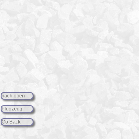
nach oben
Flugzeug
Go Back