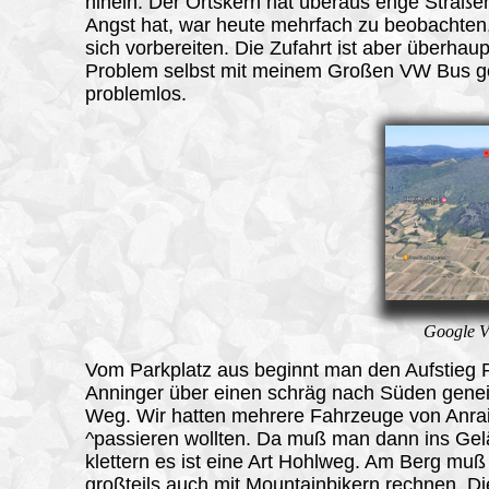
hinein. Der Ortskern hat überaus enge Straße
Angst hat, war heute mehrfach zu beobachten,
sich vorbereiten. Die Zufahrt ist aber überhaup
Problem selbst mit meinem Großen VW Bus g
problemlos.
Google V
Vom Parkplatz aus beginnt man den Aufstieg 
Anninger über einen schräg nach Süden gene
Weg. Wir hatten mehrere Fahrzeuge von Anrai
^passieren wollten. Da muß man dann ins Ge
klettern es ist eine Art Hohlweg. Am Berg mu
großteils auch mit Mountainbikern rechnen. Di