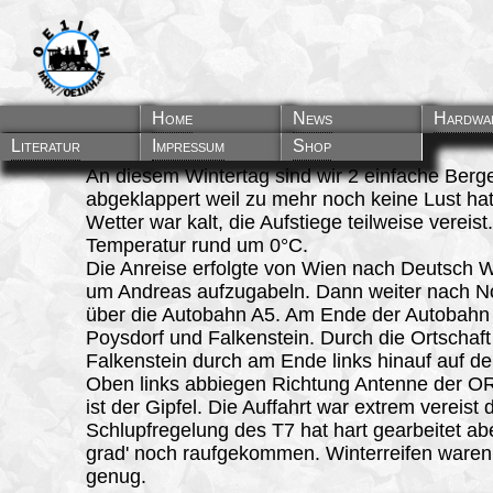
Home
News
Hardwa
Literatur
Impressum
Shop
An diesem Wintertag sind wir 2 einfache Berg
abgeklappert weil zu mehr noch keine Lust ha
Wetter war kalt, die Aufstiege teilweise vereist
Temperatur rund um 0°C.
Die
Anreise
erfolgte von Wien nach Deutsch
um Andreas aufzugabeln. Dann weiter nach N
über die Autobahn A5. Am Ende der Autobahn
Poysdorf und Falkenstein. Durch die Ortschaft
Falkenstein durch am Ende links hinauf auf de
Oben links abbiegen Richtung Antenne der O
ist der Gipfel. Die Auffahrt war extrem vereist 
Schlupfregelung des T7 hat hart gearbeitet abe
grad' noch raufgekommen. Winterreifen waren
genug.