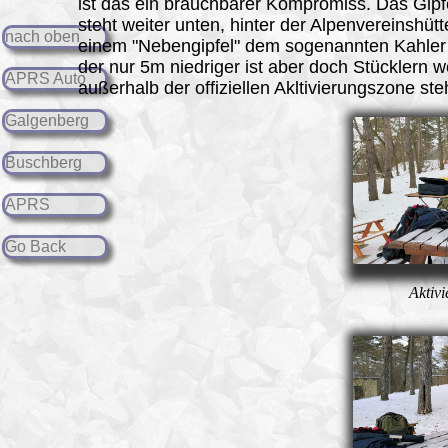
ist das ein brauchbarer Kompromiss. Das Gipf
steht weiter unten, hinter der Alpenvereinshütt
nach oben
einem "Nebengipfel" dem sogenannten Kahler 
der nur 5m niedriger ist aber doch Stücklern 
APRS Auto
außerhalb der offiziellen Akltivierungszone ste
Galgenberg
Buschberg
APRS
Go Back
Aktivi