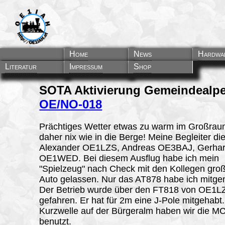
Home
News
Hardwa
Literatur
Impressum
Shop
SOTA Aktivierung
Gemeindealp
OE/NO-018
Prächtiges Wetter etwas zu warm im Großra
daher nix wie in die Berge! Meine Begleiter di
Alexander OE1LZS, Andreas OE3BAJ, Gerha
OE1WED. Bei diesem Ausflug habe ich mein
"Spielzeug" nach Check mit den Kollegen groß
Auto gelassen. Nur das AT878 habe ich mitg
Der Betrieb wurde über den FT818 von OE1L
gefahren. Er hat für 2m eine J-Pole mitgehabt.
Kurzwelle auf der Bürgeralm haben wir die M
benutzt.