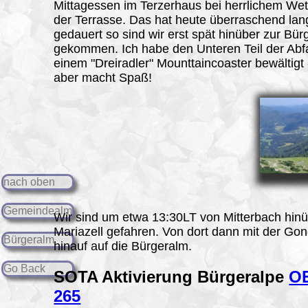
Mittagessen im Terzerhaus bei herrlichem Wet
der Terrasse. Das hat heute überraschend lan
gedauert so sind wir erst spät hinüber zur Bü
gekommen. Ich habe den Unteren Teil der Abfa
einem "Dreiradler" Mounttaincoaster bewältigt 
aber macht Spaß!
nach oben
Gemeindealm
Wir sind um etwa 13:30LT von Mitterbach hin
Mariazell gefahren. Von dort dann mit der Go
Bürgeralm
hinauf auf die Bürgeralm.
Go Back
SOTA Aktivierung
Bürgeralpe
OE
265