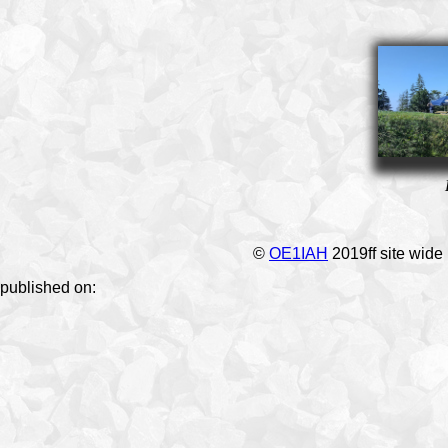
©
OE1IAH
2019ff site wide
published on: