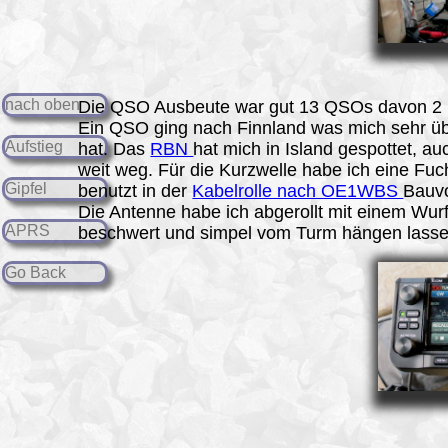
nach oben
Die QSO Ausbeute war gut 13 QSOs davon 2 
Ein QSO ging nach Finnland was mich sehr üb
Aufstieg
hat. Das
RBN
hat mich in Island gespottet, au
weit weg. Für die Kurzwelle habe ich eine Fu
Gipfel
benutzt in der
Kabelrolle nach OE1WBS
Bauvo
Die Antenne habe ich abgerollt mit einem Wur
APRS
beschwert und simpel vom Turm hängen lasse
Go Back