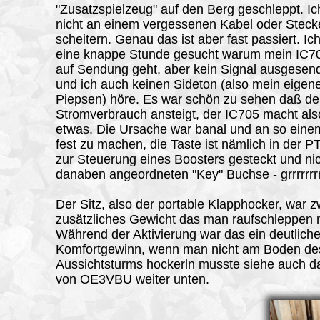
"Zusatzspielzeug" auf den Berg geschleppt. Ich
nicht an einem vergessenen Kabel oder Steck
scheitern. Genau das ist aber fast passiert. Ic
eine knappe Stunde gesucht warum mein IC7
auf Sendung geht, aber kein Signal ausgesend
und ich auch keinen Sideton (also mein eigen
Piepsen) höre. Es war schön zu sehen daß de
Stromverbrauch ansteigt, der IC705 macht als
etwas. Die Ursache war banal und an so eine
fest zu machen, die Taste ist nämlich in der 
zur Steuerung eines Boosters gesteckt und nic
danaben angeordneten "Key" Buchse - grrrrrrrrrr
Der Sitz, also der portable Klapphocker, war 
zusätzliches Gewicht das man raufschleppen 
Während der Aktivierung war das ein deutliche
Komfortgewinn, wenn man nicht am Boden de
Aussichtsturms hockerln musste siehe auch da
von OE3VBU weiter unten.