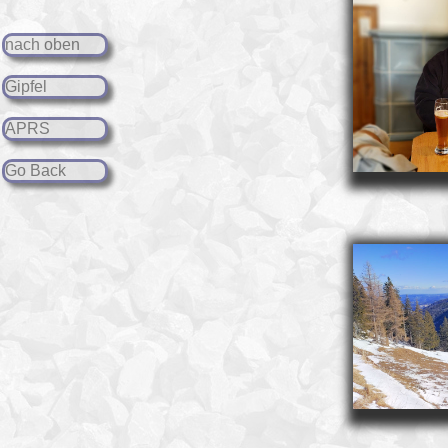
nach oben
Gipfel
APRS
Go Back