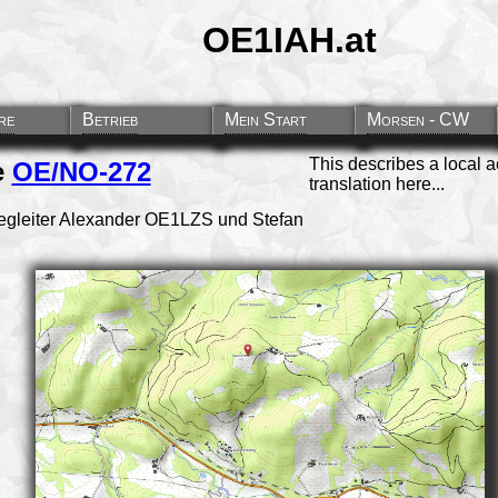
OE1IAH.at
re
Betrieb
Mein Start
Morsen - CW
This describes a local a
e
OE/NO-272
translation here...
Begleiter Alexander OE1LZS und Stefan