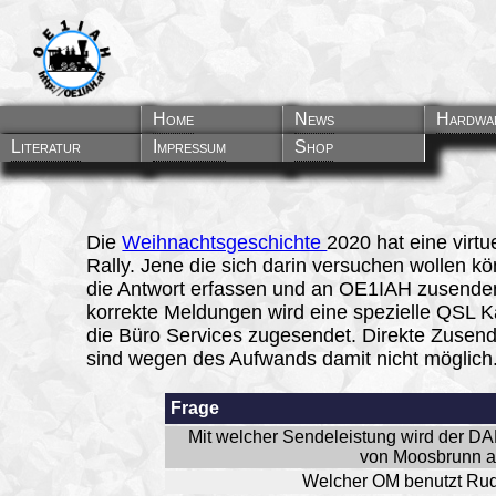
Home
News
Hardwa
Literatur
Impressum
Shop
Die
Weihnachtsgeschichte
2020 hat eine virtu
Rally. Jene die sich darin versuchen wollen k
die Antwort erfassen und an OE1IAH zusende
korrekte Meldungen wird eine spezielle QSL K
die Büro Services zugesendet. Direkte Zusen
sind wegen des Aufwands damit nicht möglich
Frage
Mit welcher Sendeleistung wird der 
von Moosbrunn au
Welcher OM benutzt Rud