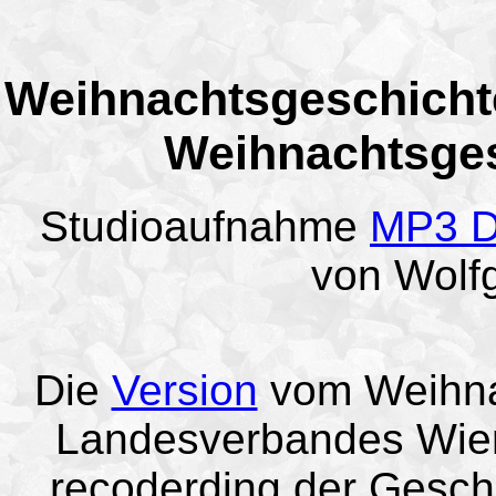
Weihnachtsgeschicht
Weihnachtsges
Studioaufnahme
MP3 D
von Wol
Die
Version
vom Weihnac
Landesverbandes Wien. 
recoderding der Gesch