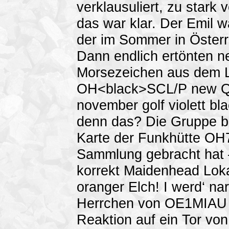
verklausuliert, zu stark
das war klar. Der Emil w
der im Sommer in Österre
Dann endlich ertönten n
Morsezeichen aus dem 
OH<black>SCL/P new QT
november golf violett b
denn das? Die Gruppe b
Karte der Funkhütte OH
Sammlung gebracht hat –
korrekt Maidenhead Lokat
oranger Elch! I werd‘ nar
Herrchen von OE1MIAU s
Reaktion auf ein Tor vo