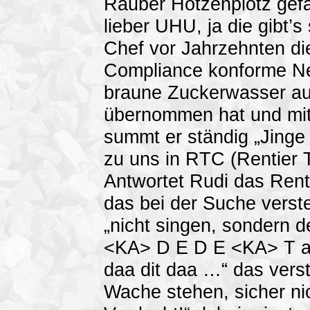
Räuber Hotzenplotz gefa
lieber UHU, ja die gibt’s
Chef vor Jahrzehnten di
Compliance konforme Ne
braune Zuckerwasser au
übernommen hat und mit
summt er ständig „Jinge 
zu uns in RTC (Rentier 
Antwortet Rudi das Renti
das bei der Suche vers
„nicht singen, sondern
<KA> D E D E <KA> T also 
daa dit daa …“ das verst
Wache stehen, sicher ni