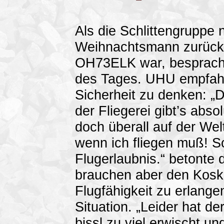
Als die Schlittengruppe 
Weihnachtsmann zurück 
OH73ELK war, besprache
des Tages. UHU empfahl
Sicherheit zu denken: „Do
der Fliegerei gibt’s abso
doch überall auf der Welt
wenn ich fliegen muß! So
Flugerlaubnis.“ betonte 
brauchen aber den Kosk
Flugfähigkeit zu erlangen
Situation. „Leider hat de
bissl zu viel erwischt un