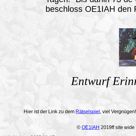
beschloss OE1IAH den 
Entwurf Erin
Hier ist der Link zu dem
Rätselspiel
, viel Vergnügen
©
OE1IAH
2019ff site wide