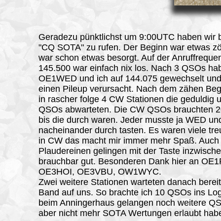
Geradezu pünktlichst um 9:00UTC haben wir
"CQ SOTA" zu rufen. Der Beginn war etwas zö
war schon etwas besorgt. Auf der Anruffreque
145.500 war einfach nix los. Nach 3 QSOs ha
OE1WED und ich auf 144.075 gewechselt un
einen Pileup verursacht. Nach dem zähen Beg
in rascher folge 4 CW Stationen die geduldig 
QSOs abwarteten. Die CW QSOs brauchten 2
bis die durch waren. Jeder musste ja WED un
nacheinander durch tasten. Es waren viele tr
in CW das macht mir immer mehr Spaß. Auch 
Plaudereinen gelingen mit der Taste inzwisch
brauchbar gut. Besonderen Dank hier an OE
OE3HOI, OE3VBU, OW1WYC.
Zwei weitere Stationen warteten danach berei
Band auf uns. So brachte ich 10 QSOs ins Log
beim Anningerhaus gelangen noch weitere Q
aber nicht mehr SOTA Wertungen erlaubt hab