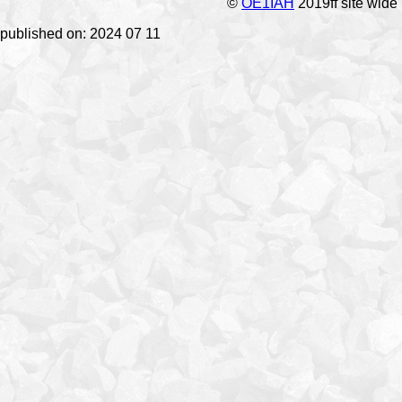
©
OE1IAH
2019ff site wide
published on: 2024 07 11