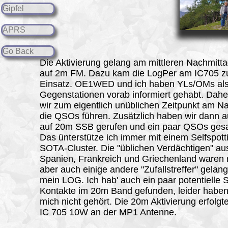
Gipfel
APRS
Go Back
Die Aktivierung gelang am mittleren Nachmitta
auf 2m FM. Dazu kam die LogPer am IC705 
Einsatz. OE1WED und ich haben YLs/OMs al
Gegenstationen vorab informiert gehabt. Dahe
wir zum eigentlich unüblichen Zeitpunkt am N
die QSOs führen. Zusätzlich haben wir dann 
auf 20m SSB gerufen und ein paar QSOs ges
Das ünterstütze ich immer mit einem Selfspot
SOTA-Cluster. Die "üblichen Verdächtigen" au
Spanien, Frankreich und Griechenland waren 
aber auch einige andere "Zufallstreffer" gelang
mein LOG. Ich hab' auch ein paar potentielle 
Kontakte im 20m Band gefunden, leider haben
mich nicht gehört. Die 20m Aktivierung erfolgt
IC 705 10W an der MP1 Antenne.