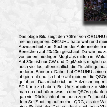
Das obige Bild zeigt den 705'er von OE1UHU
meinen eigenen. OE1UHU hatte während mei
Abwesenheit zum Suchen der Antennenteile i
Bereichen auf 20/40m geschaut. Da war nix zu
von einem niedrigen Mugl aus mitten im Wald.
Auf 30m ist nur CW und DigiModes möglich do
auch viel los, offensichtlich die Flüchtlinge au
anderen Bändern. Daher hat OE1UHU seinen 
abgedreht und ich habe auf meinem die QSO
gefahren. Das mache ich um Aufzeichnungen 
SD Karte zu haben. Bei Umklarheiten zur Mitsc
man da nachhören was in den QSOs gelaufen 
gab viel Rücksichtnahme auch zum Zeitpunkt 
dem SelfSpotting auf meiner QRG, als der Wir
ging. Es gibt also Gott sei dank auch noch Y