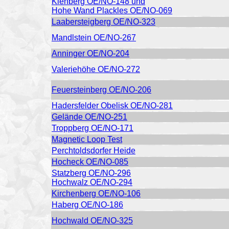
Kienberg OE/NO-148 und
Hohe Wand Plackles OE/NO-069
Laabersteigberg OE/NO-323
Mandlstein OE/NO-267
Anninger OE/NO-204
Valeriehöhe OE/NO-272
Feuersteinberg OE/NO-206
Hadersfelder Obelisk OE/NO-281
Gelände OE/NO-251
Troppberg OE/NO-171
Magnetic Loop Test
Perchtoldsdorfer Heide
Hocheck OE/NO-085
Statzberg OE/NO-296
Hochwalz OE/NO-294
Kirchenberg OE/NO-106
Haberg OE/NO-186
Hochwald OE/NO-325