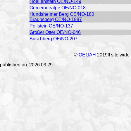
Hoellenstein OE/NO-149
Gemeindealpe OE/NO-018
Hundsheimer Berg OE/NO-180
Braunsberg OE/NO-1987
Peilstein OE/NO-137
Großer Otter OE/NO-046
Buschberg OE/NO-207
©
OE1IAH
2019ff site wide
published on: 2026 03 29