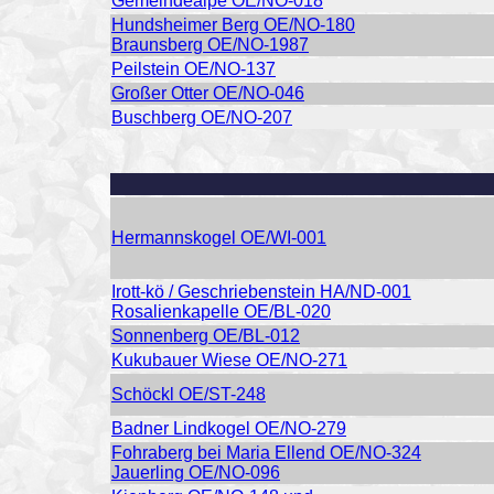
Gemeindealpe OE/NO-018
Hundsheimer Berg OE/NO-180
Braunsberg OE/NO-1987
Peilstein OE/NO-137
Großer Otter OE/NO-046
Buschberg OE/NO-207
Hermannskogel OE/WI-001
Irott-kö / Geschriebenstein HA/ND-001
Rosalienkapelle OE/BL-020
Sonnenberg OE/BL-012
Kukubauer Wiese OE/NO-271
Schöckl OE/ST-248
Badner Lindkogel OE/NO-279
Fohraberg bei Maria Ellend OE/NO-324
Jauerling OE/NO-096