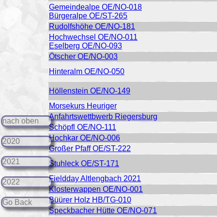
Gemeindealpe OE/NO-018
Bürgeralpe OE/ST-265
Rudolfshöhe OE/NO-181
Hochwechsel OE/NO-011
Eselberg OE/NO-093
Ötscher OE/NO-003
Hinteralm OE/NO-050
Höllenstein OE/NO-149
Morsekurs Heuriger
Anfahrtswettbwerb Riegersburg
nach oben
Schöpfl OE/NO-111
Hochkar OE/NO-006
2020
Großer Pfaff OE/ST-222
2021
Stuhleck OE/ST-171
Fieldday Altlengbach 2021
2022
Klosterwappen OE/NO-001
Büürer Holz HB/TG-010
Go Back
Speckbacher Hütte OE/NO-071