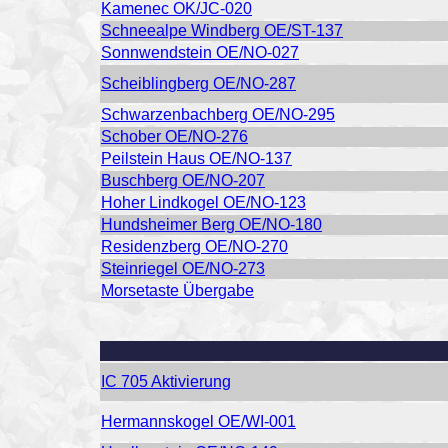
Kamenec OK/JC-020
Schneealpe Windberg OE/ST-137
Sonnwendstein OE/NO-027
Scheiblingberg OE/NO-287
Schwarzenbachberg OE/NO-295
Schober OE/NO-276
Peilstein Haus OE/NO-137
Buschberg OE/NO-207
Hoher Lindkogel OE/NO-123
Hundsheimer Berg OE/NO-180
Residenzberg OE/NO-270
Steinriegel OE/NO-273
Morsetaste Übergabe
IC 705 Aktivierung
Hermannskogel OE/WI-001