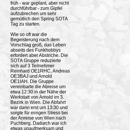
früh - war geplant, aber nicht
durchführbar - zum Gipfel
aufzubrechen um sehr
gemütlich den Spring SOTA
Tag zu starten.
Wie so oft war die
Begeisterung nach dem
Vorschlag groß, das Leben
abseits des Funkhobbys
erfordert aber Abstriche. Die
SOTA Gruppe reduzierte
sich auf 3 Teilnehmer
Reinhard OE1RHC, Andreas
OE3BAJ und Arnold
OE1IAH. Die Gruppe
vereinbarte die Abreise um
etwa 12:30 in der Nähe der
Werkstatt von Arnold im 3.
Bezirk in Wien. Die Abfahrt
war dann erst um 13:30 und
sorgte für einigen Stress bei
der Anreise von Wien nach
Puchberg. Dadurch war ich
etwas unaufmerksam und