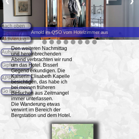
❮
❯
nach oben
Arnold im QSO vom Hotelzimmer aus
Aktivierung
Den weiteren Nachmittag
Aufstieg
und hereinbrechenden
Abend verbrachten wir rund
Gipfel
um das Hotel. Bisserl
Gegend erkundigen. Die
Kaiserin Elisabeth Kapelle
APRS
besichtigen, das habe ich
bei meinen früheren
Go Back
Besuchen aus Zeitmangel
immer unterlassen.
Die Wanderung etwas
verwirrt im Bereich der
Bergstation und dem Hotel.