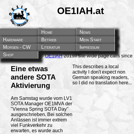
OE1IAH.at
Home
News
Hardware
Betrieb
Mein Start
Morsen - CW
Literatur
Impressum
Shop
©
OE1IAH
2019ff site wide page calls since
This describes a local
Eine etwas
activity I don't expect non
andere SOTA
German speaking readers,
so I did no translation here...
Aktivierung
Am Samstag wurde vom LV1
SOTA Manager OE1MVA der
"Vienna Spring SOTA Day"
ausgeschrieben. Bei solchen
Anlässen ist immer extrem
viel Funkverkehr zu
erwarten, es wurde auch